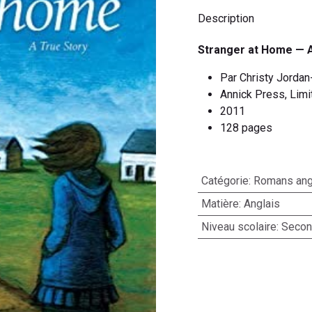
Description
Stranger at Home — A
Par Christy Jorda
Annick Press, Limi
2011
128 pages
Catégorie
:
Romans ang
Matière
:
Anglais
Niveau scolaire
:
Second