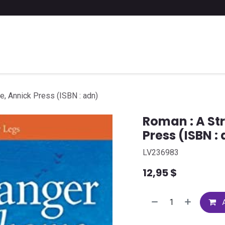
 liste scolaire
Soumettre une liste
FAQ
Contactez-nous
e, Annick Press (ISBN : adn)
Roman : A St
Press (ISBN :
LV236983
12,95
$
A