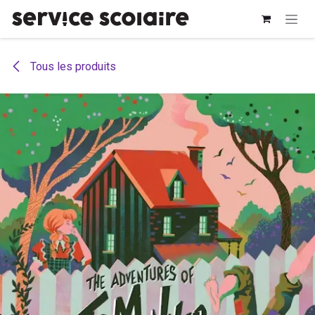
Se rendre au contenu
Tous les produits