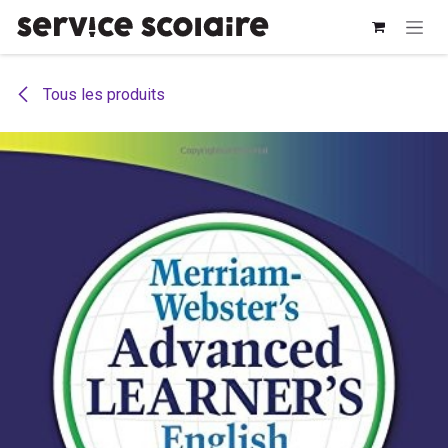
Se rendre au contenu
Tous les produits