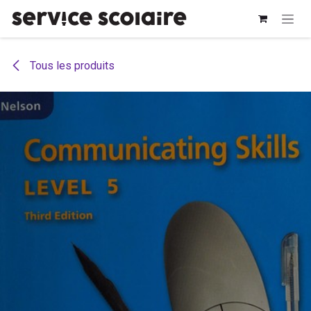
Se rendre au contenu
Tous les produits