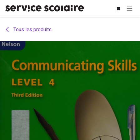
Se rendre au contenu
Tous les produits