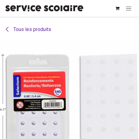
Se rendre au contenu
Tous les produits