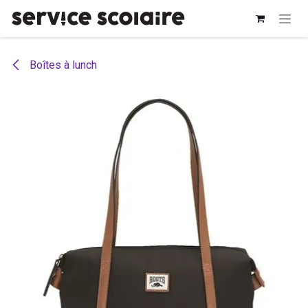
Se rendre au contenu
Boîtes à lunch