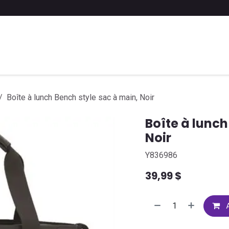
 liste scolaire
Soumettre une liste
FAQ
Contactez-nous
Boîte à lunch Bench style sac à main, Noir
Boîte à lunch
Noir
Y836986
39,99
$
A