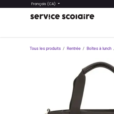
Se rendre au contenu
Français (CA)
Tous les produits
Trouver une école
Trouver une
Tous les produits
Rentrée
Boîtes à lunch