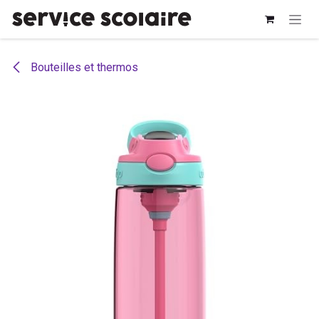
Se rendre au contenu
Bouteilles et thermos