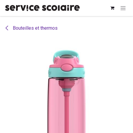
Se rendre au contenu
Bouteilles et thermos