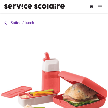
Se rendre au contenu
Boîtes à lunch