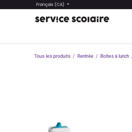
Se rendre au contenu
Français (CA)
Tous les produits
Trouver une école
Trouver une
Tous les produits
Rentrée
Boîtes à lunch