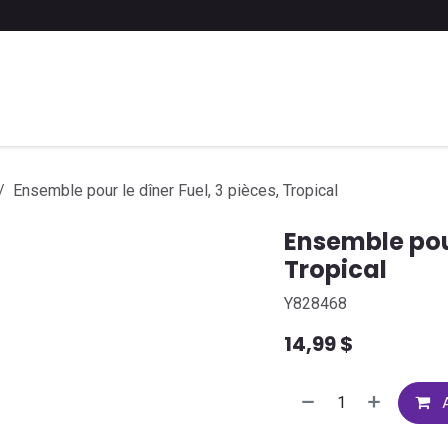
 liste scolaire
Soumettre une liste
FAQ
Contactez-nous
Ensemble pour le dîner Fuel, 3 pièces, Tropical
Ensemble pour
Tropical
Y828468
14,99
$
A