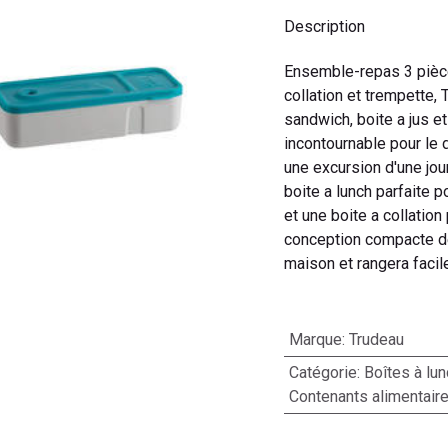
Description
Ensemble-repas 3 pièces
collation et trempette,
sandwich, boite a jus e
incontournable pour le d
une excursion d'une jo
boite a lunch parfaite p
et une boite a collatio
conception compacte des
maison et rangera faci
Marque
:
Trudeau
Catégorie
:
Boîtes à lun
Contenants alimentair