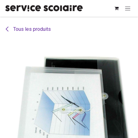
Se rendre au contenu
Tous les produits