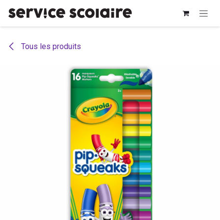
Se rendre au contenu
Tous les produits