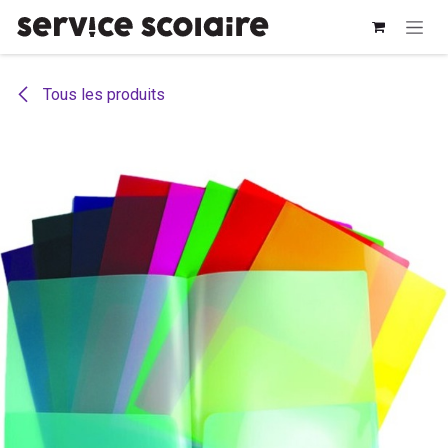
Se rendre au contenu
Tous les produits