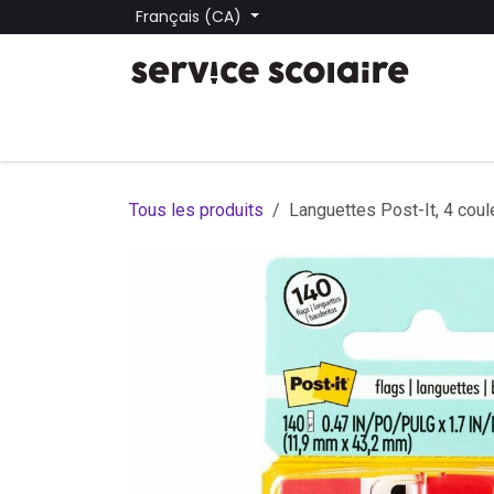
Se rendre au contenu
Français (CA)
Tous les produits
Trouver une école
Trouver une
Tous les produits
Languettes Post-It, 4 coul