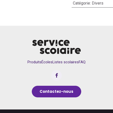
Catégorie
:
Divers
Produits
Écoles
Listes scolaires
FAQ
Contactez-nous