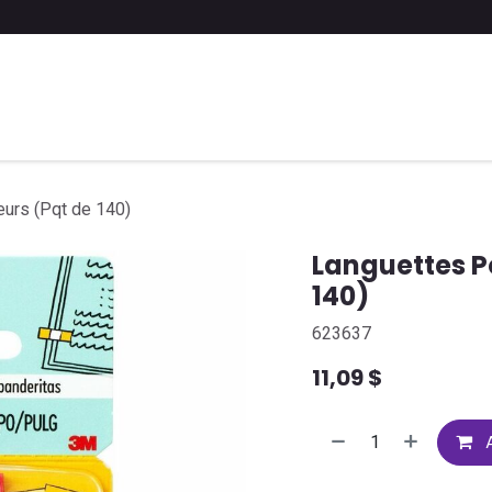
 liste scolaire
Soumettre une liste
FAQ
Contactez-nous
eurs (Pqt de 140)
Languettes Po
140)
623637
11,09
$
A