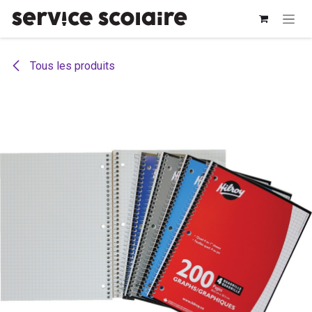
Se rendre au contenu
Tous les produits