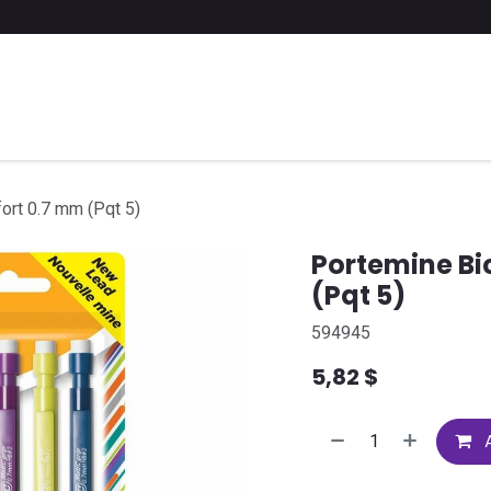
 liste scolaire
Soumettre une liste
FAQ
Contactez-nous
ort 0.7 mm (Pqt 5)
Portemine Bi
(Pqt 5)
594945
5,82
$
A