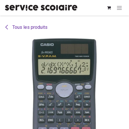
Se rendre au contenu
Tous les produits