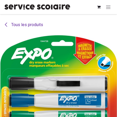
Se rendre au contenu
Tous les produits