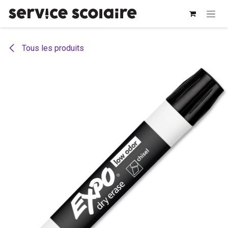
Se rendre au contenu
Tous les produits