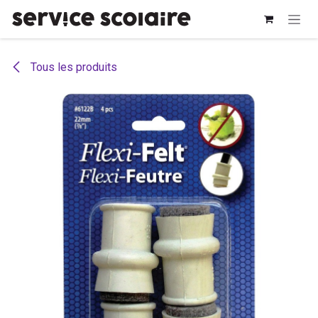
Se rendre au contenu
Tous les produits