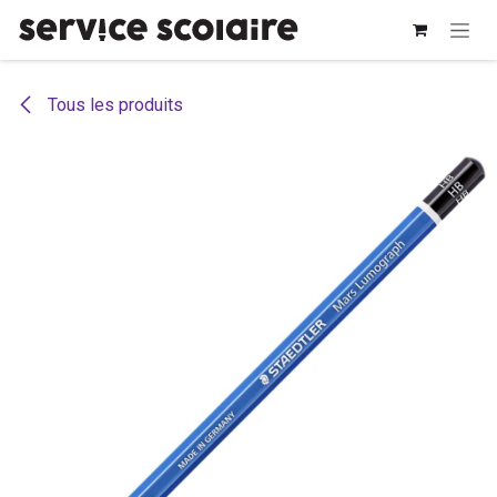
Se rendre au contenu
Tous les produits