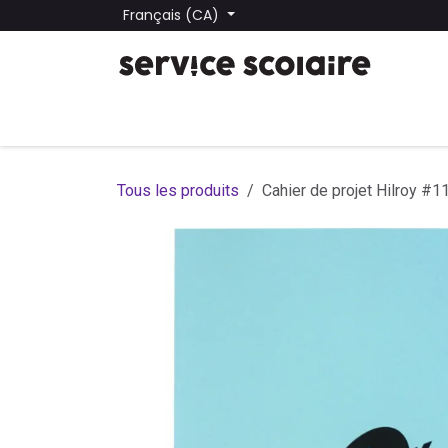
Se rendre au contenu
Français (CA)
Tous les produits
Trouver une école
Trouver une
Tous les produits
Cahier de projet Hilroy #11