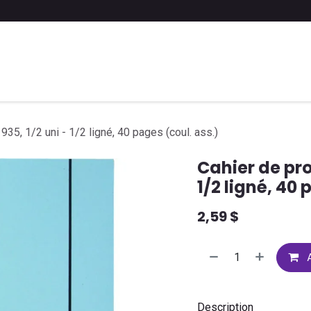
 liste scolaire
Soumettre une liste
FAQ
Contactez-nous
935, 1/2 uni - 1/2 ligné, 40 pages (coul. ass.)
Cahier de proj
1/2 ligné, 40 
2,59
$
A
Description