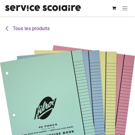
Se rendre au contenu
Tous les produits