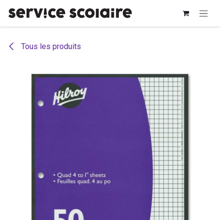
Se rendre au contenu
Tous les produits