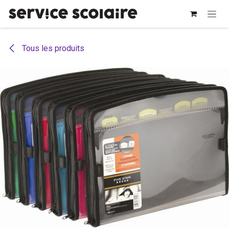
Se rendre au contenu
Tous les produits