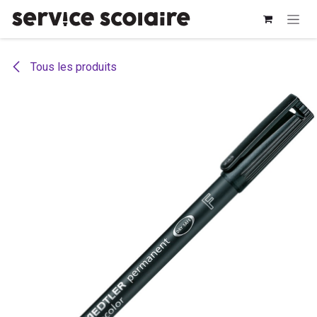
Se rendre au contenu
Tous les produits