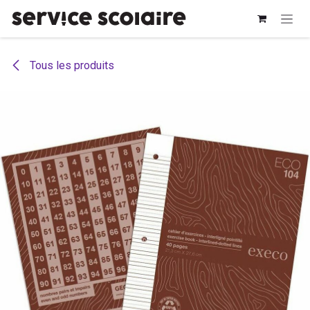
Se rendre au contenu
Tous les produits