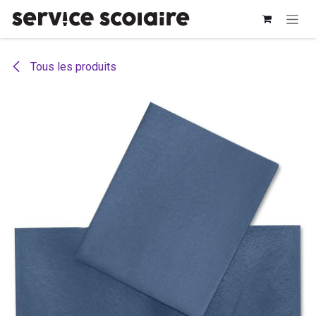
Se rendre au contenu
Tous les produits