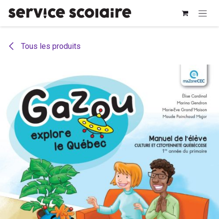
Se rendre au contenu
Tous les produits