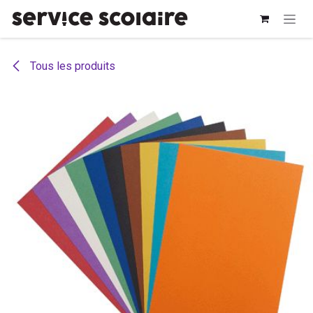
Se rendre au contenu
Tous les produits