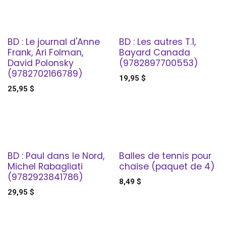
BD : Le journal d'Anne
BD : Les autres T.1,
Frank, Ari Folman,
Bayard Canada
David Polonsky
(9782897700553)
(9782702166789)
19,95
$
25,95
$
BD : Paul dans le Nord,
Balles de tennis pour
Michel Rabagliati
chaise (paquet de 4)
(9782923841786)
8,49
$
29,95
$