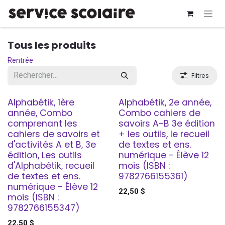
Se rendre au contenu
Tous les produits
Rentrée
Filtres
Alphabétik, 1ère
Alphabétik, 2e année,
année, Combo
Combo cahiers de
comprenant les
savoirs A-B 3e édition
cahiers de savoirs et
+ les outils, le recueil
d'activités A et B, 3e
de textes et ens.
édition, Les outils
numérique - Élève 12
d'Alphabétik, recueil
mois (ISBN :
de textes et ens.
9782766155361)
numérique - Élève 12
22,50
$
mois (ISBN :
9782766155347)
22,50
$