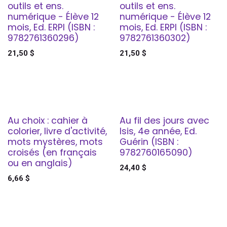
outils et ens.
outils et ens.
numérique - Élève 12
numérique - Élève 12
mois, Ed. ERPI (ISBN :
mois, Ed. ERPI (ISBN :
9782761360296)
9782761360302)
21,50
$
21,50
$
Au choix : cahier à
Au fil des jours avec
colorier, livre d'activité,
Isis, 4e année, Ed.
mots mystères, mots
Guérin (ISBN :
croisés (en français
9782760165090)
ou en anglais)
24,40
$
6,66
$