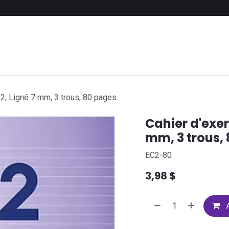
 liste scolaire
Soumettre une liste
FAQ
Contactez-nous
2, Ligné 7 mm, 3 trous, 80 pages
Cahier d'exer
mm, 3 trous,
EC2-80
3,98
$
A