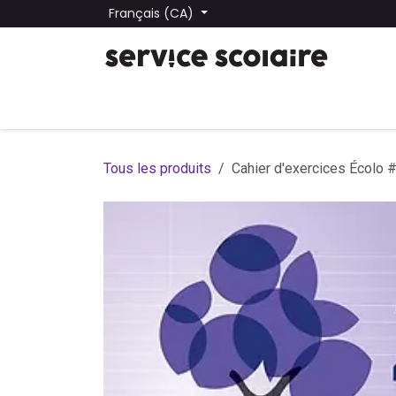
Se rendre au contenu
Français (CA)
Tous les produits
Trouver une école
Trouver une
Tous les produits
Cahier d'exercices Écolo #